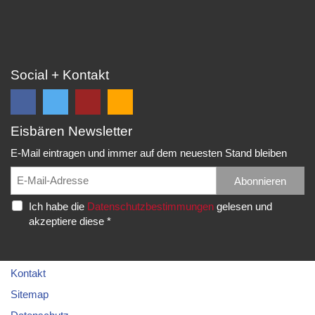
Social + Kontakt
Eisbären Newsletter
Folge
Folge
EC
Falls
uns
uns
Eisbären
Du
E-Mail eintragen und immer auf dem neuesten Stand bleiben
auf
auf
Eppelheim
unsere
Facebook
Twitter
News,
Abonnieren
Rudolf-
und
und
Spielberichte,
Diesel-
Ich habe die
Datenschutzbestimmungen
gelesen und
erhalte
erhalte
etc.
Str.
akzeptiere diese *
die
die
als
20
neuesten
neuesten
RSS
69214
Infos.
Infos.
abonnieren
Eppelheim
möchtest...
Kontakt
Telefon:
Sitemap
06221