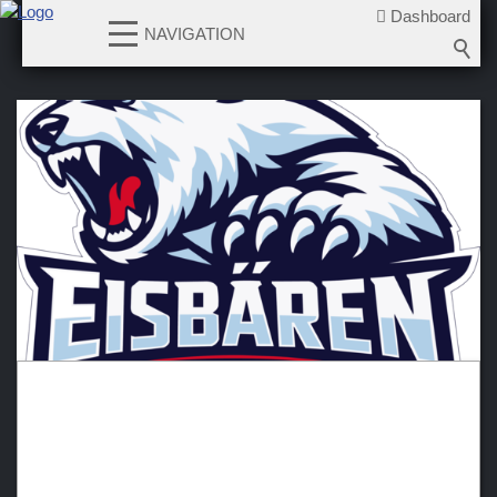
Dashboard
NAVIGATION
News
Teams
Verein
Sponsoren / Partner
Fanzone