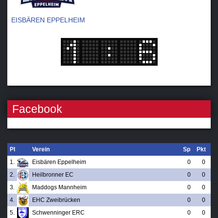
EISBÄREN EPPELHEIM
Facebook
Pl
Verein
Sp
Pkt
1.
Eisbären Eppelheim
0
0
2.
Heilbronner EC
0
0
3.
Maddogs Mannheim
0
0
4.
EHC Zweibrücken
0
0
5.
Schwenninger ERC
0
0