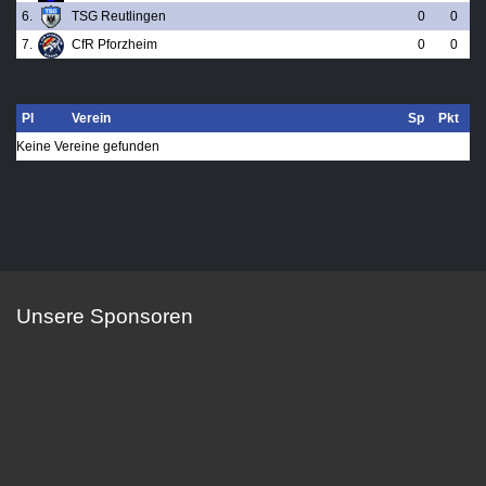
6.
TSG Reutlingen
0
0
7.
CfR Pforzheim
0
0
Pl
Verein
Sp
Pkt
Keine Vereine gefunden
Unsere Sponsoren